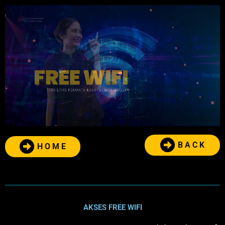
B A C K
H O M E
AKSES FREE WIFI