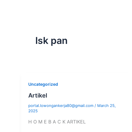
Skip
to
content
lsk pan
Uncategorized
Artikel
portal.lowongankerja80@gmail.com
/
March 25,
2025
H O M E B A C K ARTIKEL